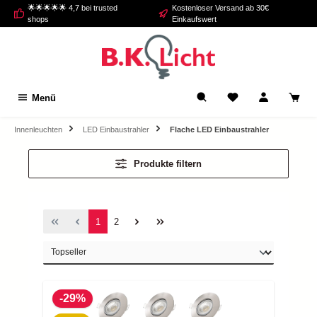
🌟🌟🌟🌟🌟 4,7 bei trusted
Kostenloser Versand ab 30€
alt springen
shops
Einkaufswert
Menü
Innenleuchten
LED Einbaustrahler
Flache LED Einbaustrahler
Produkte filtern
1
2
-29%