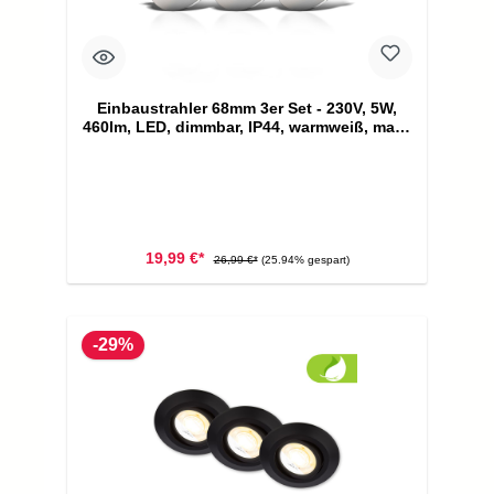
Einbaustrahler 68mm 3er Set - 230V, 5W,
460lm, LED, dimmbar, IP44, warmweiß, matt-
nickel
19,99 €*
26,99 €*
(25.94% gespart)
-29%