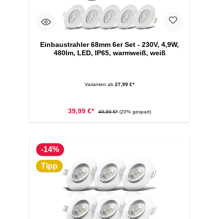
Einbaustrahler 68mm 6er Set - 230V, 4,9W,
480lm, LED, IP65, warmweiß, weiß
Varianten ab
27,99 €*
39,99 €*
49,99 €*
(20% gespart)
-14%
Tipp