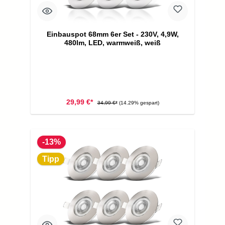
Einbauspot 68mm 6er Set - 230V, 4,9W,
480lm, LED, warmweiß, weiß
29,99 €*
34,99 €*
(14.29% gespart)
-13%
Tipp