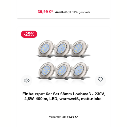
39,99 €*
44,99 €*
(11.11% gespart)
-25%
Einbauspot 6er Set 68mm Lochmaß - 230V,
4,8W, 400lm, LED, warmweiß, matt-nickel
Varianten ab
44,99 €*