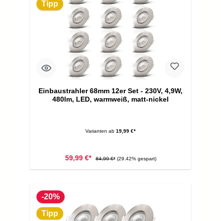
Tipp
Einbaustrahler 68mm 12er Set - 230V, 4,9W,
480lm, LED, warmweiß, matt-nickel
Varianten ab
19,99 €*
59,99 €*
84,99 €*
(29.42% gespart)
-20%
Tipp