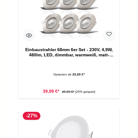
Einbaustrahler 68mm 6er Set - 230V, 4,9W,
480lm, LED, dimmbar, warmweiß, matt-
nickel
Varianten ab
20,69 €*
39,99 €*
49,99 €*
(20% gespart)
-27%