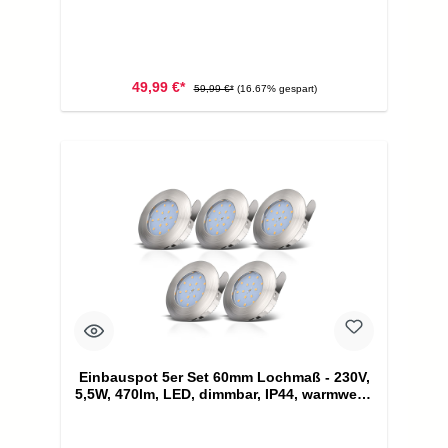
49,99 €*
59,99 €*
(16.67% gespart)
Einbauspot 5er Set 60mm Lochmaß - 230V,
5,5W, 470lm, LED, dimmbar, IP44, warmweiß,
matt-nickel