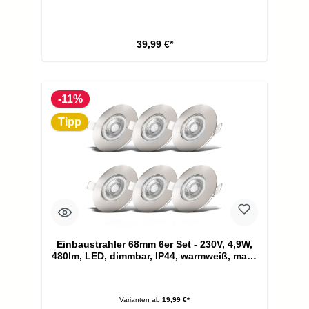
39,99 €*
-11%
Tipp
Einbaustrahler 68mm 6er Set - 230V, 4,9W,
480lm, LED, dimmbar, IP44, warmweiß, matt-
nickel
Varianten ab
19,99 €*