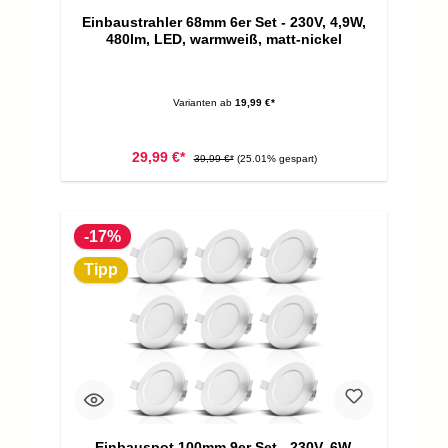
Einbaustrahler 68mm 6er Set - 230V, 4,9W,
480lm, LED, warmweiß, matt-nickel
Varianten ab
19,99 €*
29,99 €*
39,99 €*
(25.01% gespart)
-17%
Tipp
Einbauspot 100mm 9er Set - 230V, 6W,