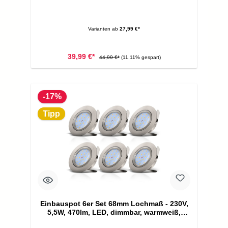
Varianten ab
27,99 €*
39,99 €*
44,99 €*
(11.11% gespart)
-17%
Tipp
Einbauspot 6er Set 68mm Lochmaß - 230V,
5,5W, 470lm, LED, dimmbar, warmweiß,
matt-nickel