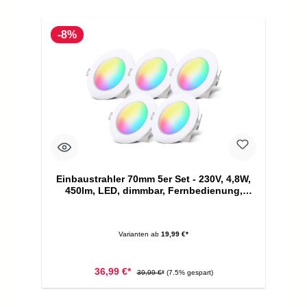
-8%
Einbaustrahler 70mm 5er Set - 230V, 4,8W,
450lm, LED, dimmbar, Fernbedienung,
RGBW, weiß
Varianten ab
19,99 €*
36,99 €*
39,99 €*
(7.5% gespart)