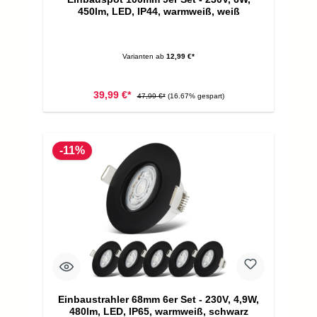
450lm, LED, IP44, warmweiß, weiß
Varianten ab
12,99 €*
39,99 €*
47,99 €*
(16.67% gespart)
-11%
Einbaustrahler 68mm 6er Set - 230V, 4,9W,
480lm, LED, IP65, warmweiß, schwarz