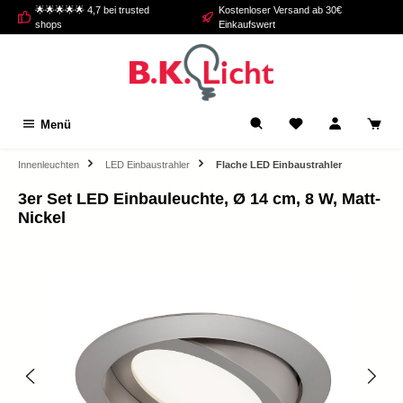
🌟🌟🌟🌟🌟 4,7 bei trusted
Kostenloser Versand ab 30€
alt springen
shops
Einkaufswert
Menü
Innenleuchten
LED Einbaustrahler
Flache LED Einbaustrahler
3er Set LED Einbauleuchte, Ø 14 cm, 8 W, Matt-
Nickel
Bildergalerie überspringen