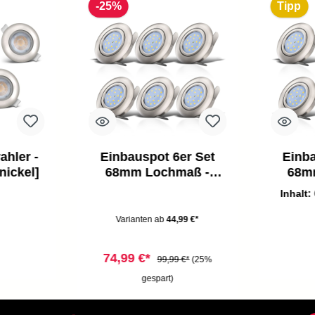
-25%
Tipp
ahler -
Einbauspot 6er Set
Einba
nickel]
68mm Lochmaß -
68m
230V, 4,8W, 400lm,
230V,
Inhalt:
LED, warmweiß, matt-
LED, w
nickel
Varianten ab
44,99 €*
74,99 €*
99,99 €*
(25%
gespart)