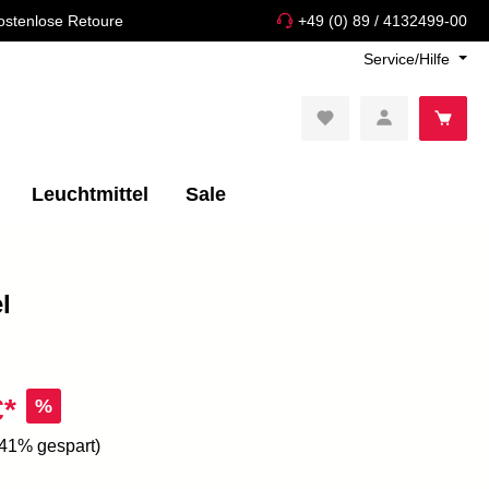
ostenlose Retoure
+49 (0) 89 / 4132499-00
Service/Hilfe
Leuchtmittel
Sale
l
€*
%
.41% gespart)