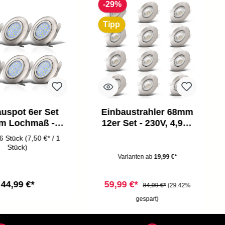
-29%
Tipp
uspot 6er Set
Einbaustrahler 68mm
m Lochmaß -
12er Set - 230V, 4,9W,
 4,8W, 400lm,
480lm, LED,
6 Stück
(7,50 €* / 1
armweiß, matt-
warmweiß, matt-nickel
Stück)
nickel
Varianten ab
19,99 €*
44,99 €*
59,99 €*
84,99 €*
(29.42%
gespart)