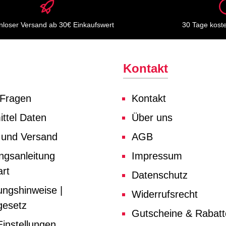
nloser Versand ab 30€ Einkaufswert
30 Tage kost
Kontakt
 Fragen
Kontakt
ttel Daten
Über uns
 und Versand
AGB
ngsanleitung
Impressum
rt
Datenschutz
ungshinweise |
Widerrufsrecht
gesetz
Gutscheine & Rabat
instellungen