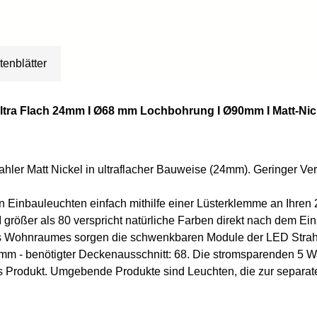
tenblätter
Ultra Flach 24mm I Ø68 mm Lochbohrung I Ø90mm I Matt-Nick
ahler Matt Nickel in ultraflacher Bauweise (24mm). Geringer Ve
n Einbauleuchten einfach mithilfe einer Lüsterklemme an Ihre
größer als 80 verspricht natürliche Farben direkt nach dem Ei
es Wohnraumes sorgen die schwenkbaren Module der LED Strahle
mm - benötigter Deckenausschnitt: 68. Die stromsparenden 5 
Produkt. Umgebende Produkte sind Leuchten, die zur separaten