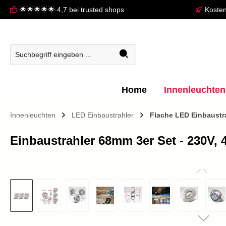
🌟🌟🌟🌟🌟 4,7 bei trusted shops
Kosten
springen
Zur Hauptnavigation springen
Home
Innenleuchten
Innenleuchten
LED Einbaustrahler
Flache LED Einbaustr
Einbaustrahler 68mm 3er Set - 230V, 
Bildergalerie überspringen