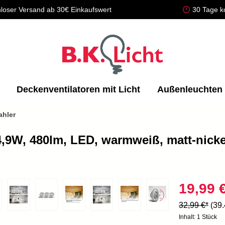
loser Versand ab 30€ Einkaufswert
30 Tage k
Deckenventilatoren mit Licht
Außenleuchten
ahler
4,9W, 480lm, LED, warmweiß, matt-nicke
19,99 
32,99 €*
(39
Inhalt:
1 Stück