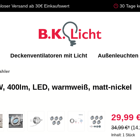
loser Versand ab 30€ Einkaufswert
30 Tage k
Deckenventilatoren mit Licht
Außenleuchten
ahler
W, 400lm, LED, warmweiß, matt-nickel
29,99 
34,99 €*
(14
Inhalt:
1 Stück