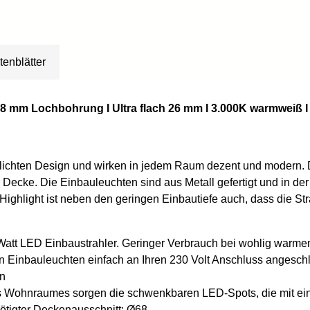
tenblätter
8 mm Lochbohrung I Ultra flach 26 mm I 3.000K warmweiß I 
lichten Design und wirken in jedem Raum dezent und modern. D
 Decke. Die Einbauleuchten sind aus Metall gefertigt und in der 
ighlight ist neben den geringen Einbautiefe auch, dass die St
att LED Einbaustrahler. Geringer Verbrauch bei wohlig warmen
en Einbauleuchten einfach an Ihren 230 Volt Anschluss anges
en
es Wohnraumes sorgen die schwenkbaren LED-Spots, die mit ein
tigter Deckenausschnitt: Ø68