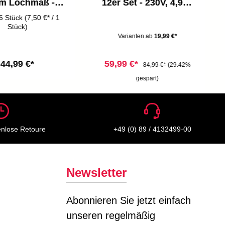
m Lochmaß -
12er Set - 230V, 4,9W,
 4,8W, 400lm,
480lm, LED,
6 Stück
(7,50 €* / 1
armweiß, matt-
warmweiß, matt-nickel
Stück)
nickel
Varianten ab
19,99 €*
44,99 €*
59,99 €*
84,99 €*
(29.42%
gespart)
enlose Retoure
+49 (0) 89 / 4132499-00
Newsletter
Abonnieren Sie jetzt einfach
unseren regelmäßig