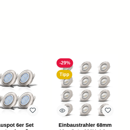
-29%
Tipp
uspot 6er Set
Einbaustrahler 68mm