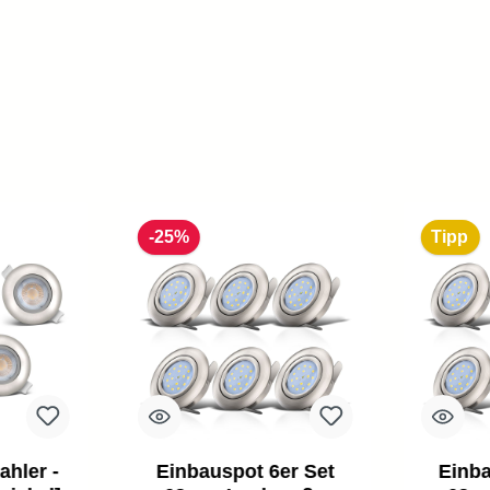
-25%
Tipp
ahler -
Einbauspot 6er Set
Einba