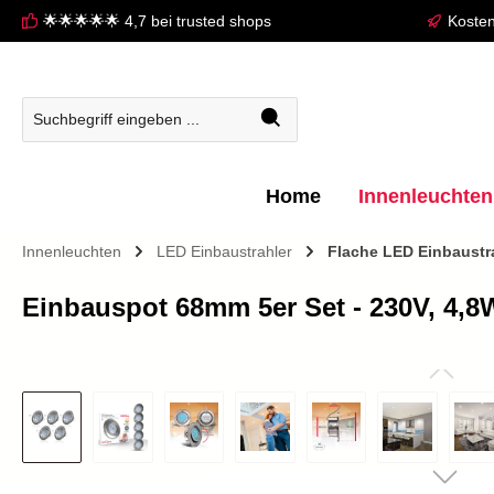
🌟🌟🌟🌟🌟 4,7 bei trusted shops
Kosten
springen
Zur Hauptnavigation springen
Home
Innenleuchten
Innenleuchten
LED Einbaustrahler
Flache LED Einbaustr
Einbauspot 68mm 5er Set - 230V, 4,8
Bildergalerie überspringen