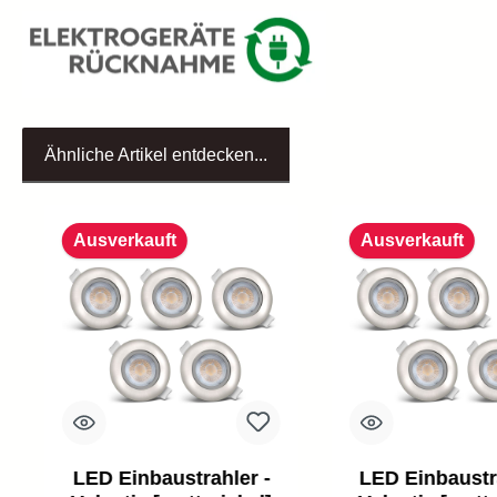
Ähnliche Artikel entdecken...
Produktgalerie überspringen
Ausverkauft
Ausverkauft
LED Einbaustrahler -
LED Einbaustr