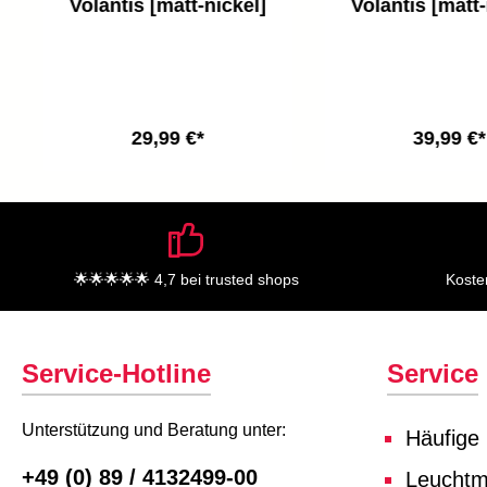
Volantis [matt-nickel]
Volantis [matt-
29,99 €*
39,99 €*
🌟🌟🌟🌟🌟 4,7 bei trusted shops
Koste
Service-Hotline
Service
Unterstützung und Beratung unter:
Häufige
+49 (0) 89 / 4132499-00
Leuchtmi