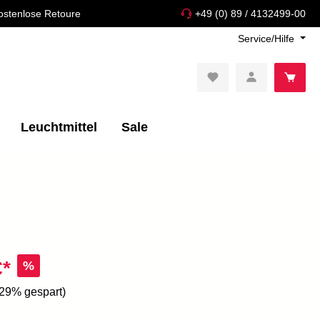
ostenlose Retoure
+49 (0) 89 / 4132499-00
Service/Hilfe
Leuchtmittel
Sale
€*
%
.29% gespart)