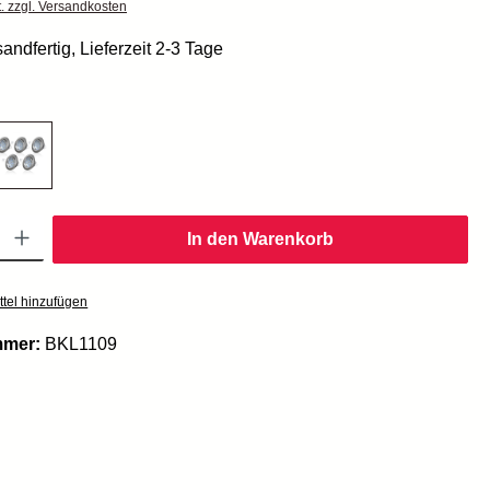
t. zzgl. Versandkosten
andfertig, Lieferzeit 2-3 Tage
Gib den gewünschten Wert ein oder benutze die Schaltflächen um die Anzahl zu er
In den Warenkorb
tel hinzufügen
mmer:
BKL1109