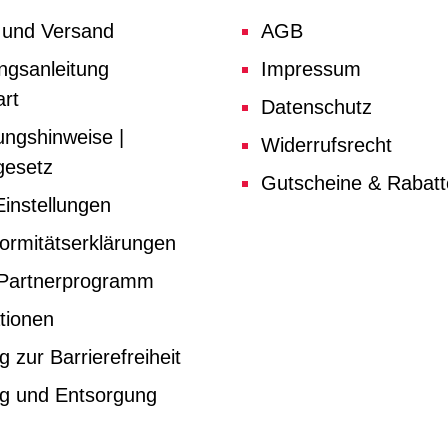
 und Versand
AGB
ngsanleitung
Impressum
rt
Datenschutz
ungshinweise |
Widerrufsrecht
gesetz
Gutscheine & Rabat
instellungen
ormitätserklärungen
e Partnerprogramm
tionen
g zur Barrierefreiheit
ng und Entsorgung