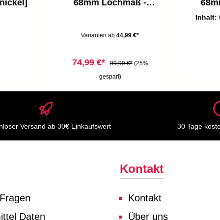
nickel]
68mm Lochmaß -
68m
230V, 4,8W, 400lm,
230V,
Inhalt:
LED, warmweiß, matt-
LED, w
nickel
Varianten ab
44,99 €*
74,99 €*
99,99 €*
(25%
gespart)
nloser Versand ab 30€ Einkaufswert
30 Tage kost
Kontakt
 Fragen
Kontakt
ttel Daten
Über uns