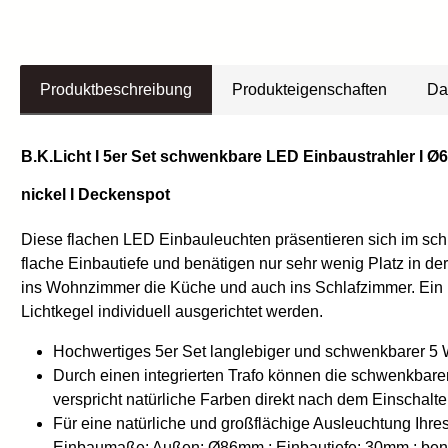
Produktbeschreibung
Produkteigenschaften
Da
B.K.Licht I 5er Set schwenkbare LED Einbaustrahler I Ø6
nickel I Deckenspot
Diese flachen LED Einbauleuchten präsentieren sich im sch
flache Einbautiefe und benätigen nur sehr wenig Platz in der
ins Wohnzimmer die Küche und auch ins Schlafzimmer. Ein H
Lichtkegel individuell ausgerichtet werden.
Hochwertiges 5er Set langlebiger und schwenkbarer 5 W
Durch einen integrierten Trafo können die schwenkbar
verspricht natürliche Farben direkt nach dem Einschalt
Für eine natürliche und großflächige Ausleuchtung Ihr
Einbaumaße: Außen: Ø86mm ; Einbautiefe: 30mm ; benö