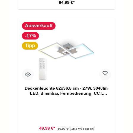
64,99 €*
Ausverkauft
-17%
Tipp
Deckenleuchte 62x36,8 cm - 27W, 3040lm,
LED, dimmbar, Fernbedienung, CCT,
silberfarbig
49,99 €*
59,99 €*
(16.67% gespart)