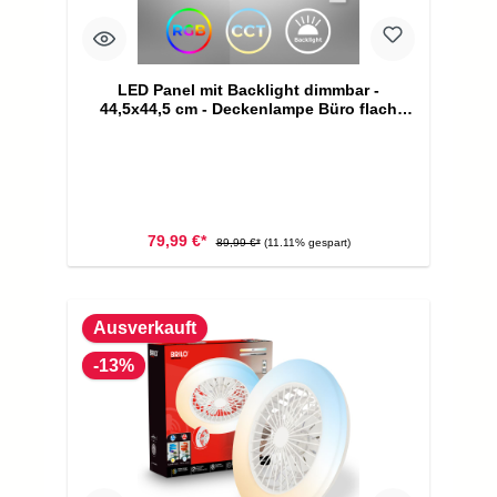
LED Panel mit Backlight dimmbar -
44,5x44,5 cm - Deckenlampe Büro flach
24W 2200lm CCT 3000-6500K
Fernbedienung Memory Timer Nachtlicht |
schwarz
79,99 €*
89,99 €*
(11.11% gespart)
Ausverkauft
-13%