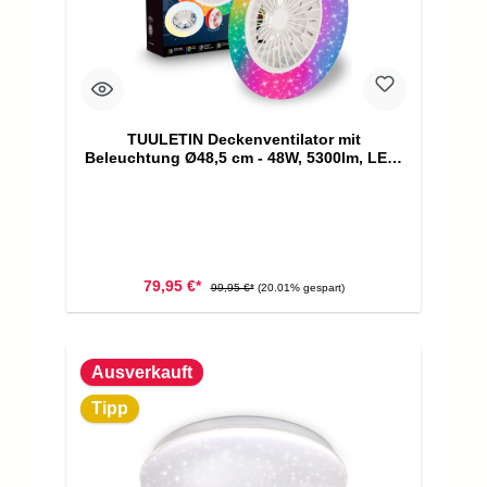
TUULETIN Deckenventilator mit
Beleuchtung Ø48,5 cm - 48W, 5300lm, LED,
Dimmbar, Fernbedienung, CCT, RGBIC,
Weiß
79,95 €*
99,95 €*
(20.01% gespart)
Ausverkauft
Tipp