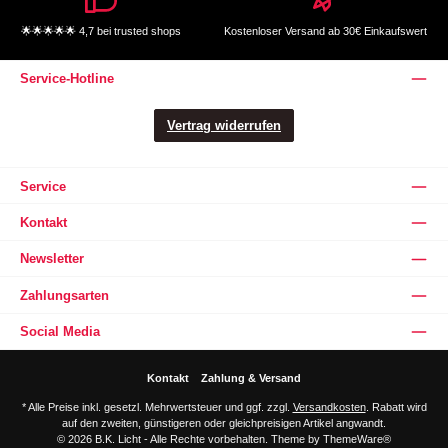
🌟🌟🌟🌟🌟 4,7 bei trusted shops
Kostenloser Versand ab 30€ Einkaufswert
Service-Hotline
Vertrag widerrufen
Service
Kontakt
Newsletter
Zahlungsarten
Social Media
Kontakt
Zahlung & Versand
* Alle Preise inkl. gesetzl. Mehrwertsteuer und ggf. zzgl.
Versandkosten
. Rabatt wird
auf den zweiten, günstigeren oder gleichpreisigen Artikel angwandt.
© 2026 B.K. Licht - Alle Rechte vorbehalten. Theme by
ThemeWare®