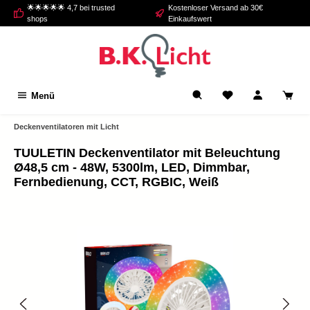
🌟🌟🌟🌟🌟 4,7 bei trusted
Kostenloser Versand ab 30€
alt springen
shops
Einkaufswert
Menü
Deckenventilatoren mit Licht
TUULETIN Deckenventilator mit Beleuchtung
Ø48,5 cm - 48W, 5300lm, LED, Dimmbar,
Fernbedienung, CCT, RGBIC, Weiß
Bildergalerie überspringen