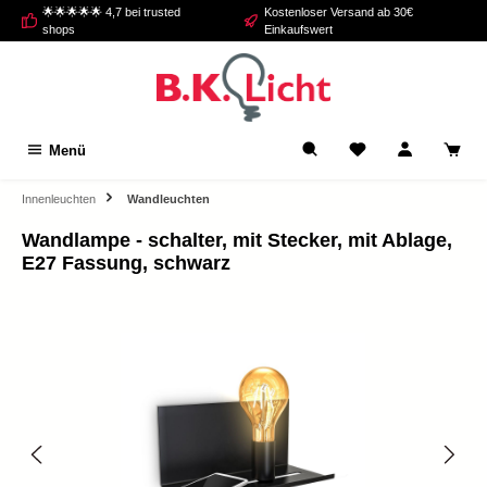
🌟🌟🌟🌟🌟 4,7 bei trusted
Kostenloser Versand ab 30€
alt springen
shops
Einkaufswert
Menü
Innenleuchten
Wandleuchten
Wandlampe - schalter, mit Stecker, mit Ablage,
E27 Fassung, schwarz
Bildergalerie überspringen