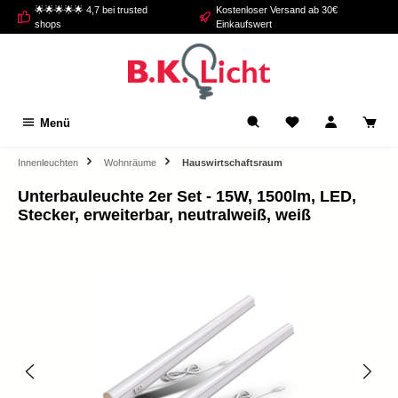
🌟🌟🌟🌟🌟 4,7 bei trusted
Kostenloser Versand ab 30€
alt springen
shops
Einkaufswert
Menü
Innenleuchten
Wohnräume
Hauswirtschaftsraum
Unterbauleuchte 2er Set - 15W, 1500lm, LED,
Stecker, erweiterbar, neutralweiß, weiß
Bildergalerie überspringen