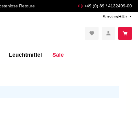
ostenlose Retoure
+49 (0) 89 / 4132499-00
Service/Hilfe
Leuchtmittel
Sale