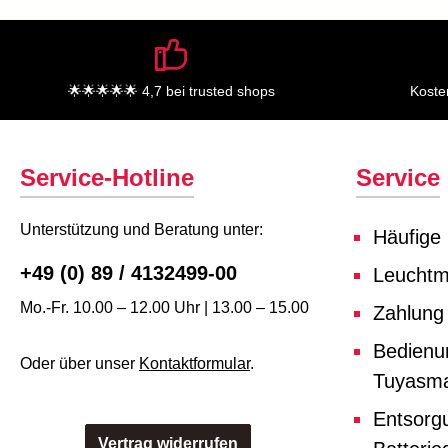
🌟🌟🌟🌟🌟 4,7 bei trusted shops
Koste
Service-Hotline
Service
Unterstützung und Beratung unter:
Häufige
+49 (0) 89 / 4132499-00
Leuchtmi
Mo.-Fr. 10.00 – 12.00 Uhr | 13.00 – 15.00
Zahlung
Bedienu
Oder über unser
Kontaktformular
.
Tuyasma
Entsorg
Vertrag widerrufen