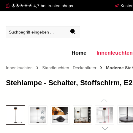
🌟🌟🌟🌟🌟 4,7 bei trusted shops
Kosten
springen
Zur Hauptnavigation springen
Home
Innenleuchten
Innenleuchten
Standleuchten | Deckenfluter
Moderne Ste
Stehlampe - Schalter, Stoffschirm, 
Bildergalerie überspringen