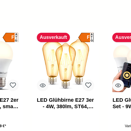
A
A
F
F
Ausverkauft
Ausver
G
G
E27 2er
LED Glühbirne E27 3er
LED Gl
, smart,
- 4W, 380lm, ST64,
Set - 9
K, weiß
Edison, 2700K,
dimmba
bernstein
9 €*
Var