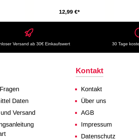
12,99 €*
nloser Versand ab 30€ Einkaufswert
30 Tage kost
Kontakt
 Fragen
Kontakt
ttel Daten
Über uns
 und Versand
AGB
ngsanleitung
Impressum
rt
Datenschutz