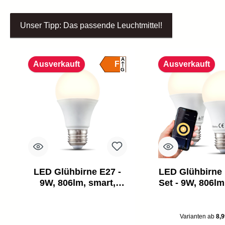
Unser Tipp: Das passende Leuchtmittel!
Produktgalerie überspringen
A
F
Ausverkauft
Ausverkauft
G
LED Glühbirne E27 -
LED Glühbirne 
9W, 806lm, smart,
Set - 9W, 806lm
dimmbar, 2700K, weiß
dimmbar, 2700
Varianten ab
8,9