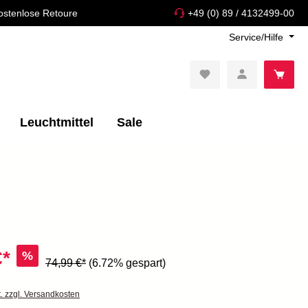
ostenlose Retoure
+49 (0) 89 / 4132499-00
Service/Hilfe
Leuchtmittel
Sale
€*
%
74,99 €*
(6.72% gespart)
t. zzgl. Versandkosten