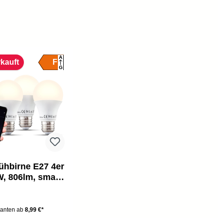
A
F
kauft
G
ühbirne E27 4er
W, 806lm, smart,
r, 2700K, weiß
ianten ab
8,99 €*