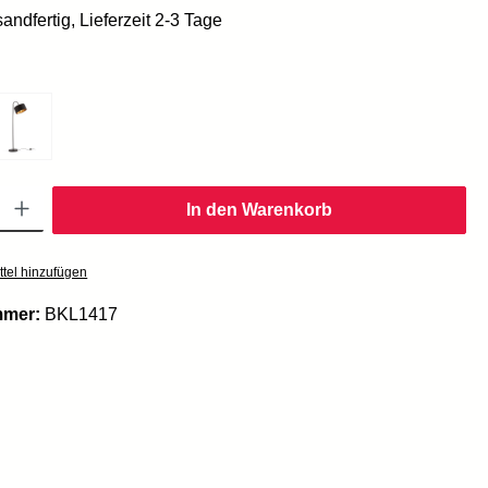
andfertig, Lieferzeit 2-3 Tage
g
Gib den gewünschten Wert ein oder benutze die Schaltflächen um die Anzahl zu er
In den Warenkorb
tel hinzufügen
mmer:
BKL1417