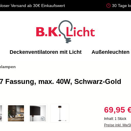
loser Versand ab 30€ Einkaufswert
30 Tage k
Deckenventilatoren mit Licht
Außenleuchten
hlampen
E27 Fassung, max. 40W, Schwarz-Gold
69,95 
Inhalt:
1 Stück
Preise inkl. MwS