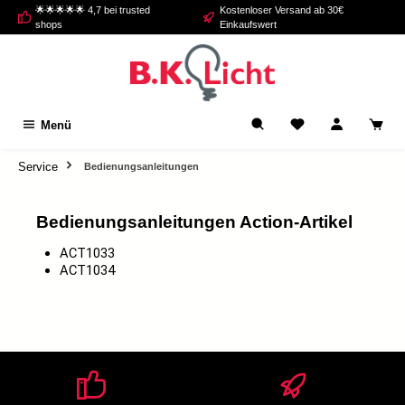
🌟🌟🌟🌟🌟 4,7 bei trusted
Kostenloser Versand ab 30€
alt springen
shops
Einkaufswert
Menü
Service
Bedienungsanleitungen
Bedienungsanleitungen Action-Artikel
ACT1033
ACT1034