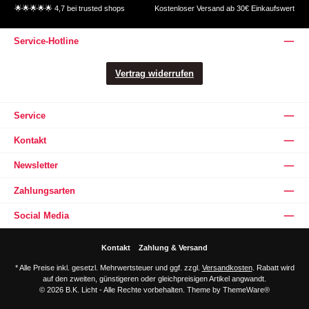
🌟🌟🌟🌟🌟 4,7 bei trusted shops
Kostenloser Versand ab 30€ Einkaufswert
Service-Hotline
Vertrag widerrufen
Service
Kontakt
Newsletter
Zahlungsarten
Social Media
Kontakt
Zahlung & Versand
* Alle Preise inkl. gesetzl. Mehrwertsteuer und ggf. zzgl.
Versandkosten
. Rabatt wird
auf den zweiten, günstigeren oder gleichpreisigen Artikel angwandt.
© 2026 B.K. Licht - Alle Rechte vorbehalten. Theme by
ThemeWare®