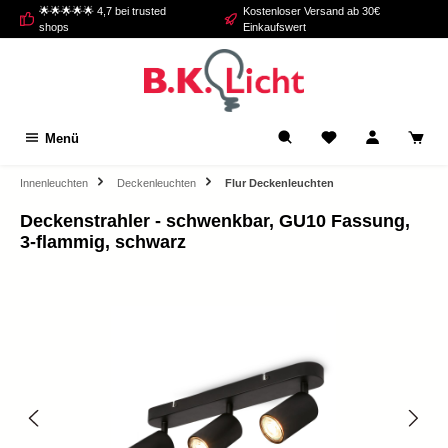
🌟🌟🌟🌟🌟 4,7 bei trusted
Kostenloser Versand ab 30€
alt springen
shops
Einkaufswert
Menü
Innenleuchten
Deckenleuchten
Flur Deckenleuchten
Deckenstrahler - schwenkbar, GU10 Fassung,
3-flammig, schwarz
Bildergalerie überspringen