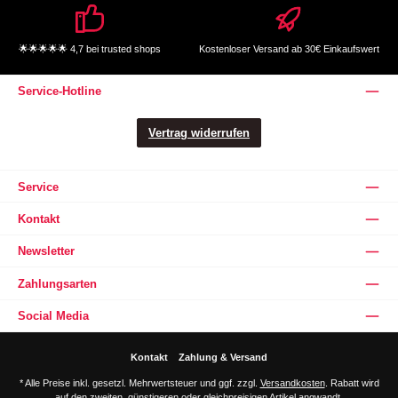
🌟🌟🌟🌟🌟 4,7 bei trusted shops
Kostenloser Versand ab 30€ Einkaufswert
Service-Hotline
Vertrag widerrufen
Service
Kontakt
Newsletter
Zahlungsarten
Social Media
Kontakt
Zahlung & Versand
* Alle Preise inkl. gesetzl. Mehrwertsteuer und ggf. zzgl.
Versandkosten
. Rabatt wird
auf den zweiten, günstigeren oder gleichpreisigen Artikel angwandt.