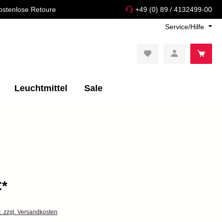
ostenlose Retoure
+49 (0) 89 / 4132499-00
Service/Hilfe
Leuchtmittel
Sale
€*
t. zzgl. Versandkosten