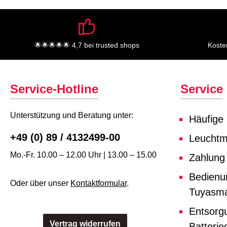
🌟🌟🌟🌟🌟 4,7 bei trusted shops
Koste
Service-Hotline
Service
Unterstützung und Beratung unter:
Häufige
+49 (0) 89 / 4132499-00
Leuchtmi
Mo.-Fr. 10.00 – 12.00 Uhr | 13.00 – 15.00
Zahlung
Bedienu
Oder über unser
Kontaktformular
.
Tuyasma
Entsorg
Vertrag widerrufen
Batterie