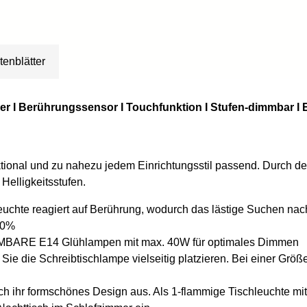
tenblätter
mer I Berührungssensor I Touchfunktion I Stufen-dimmbar I 
nktional und zu nahezu jedem Einrichtungsstil passend. Durch d
elligkeitsstufen.
e reagiert auf Berührung, wodurch das lästige Suchen nach e
00%
MMBARE E14 Glühlampen mit max. 40W für optimales Dimmen
ie die Schreibtischlampe vielseitig platzieren. Bei einer Grö
hr formschönes Design aus. Als 1-flammige Tischleuchte mit 