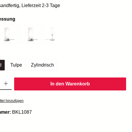
andfertig, Lieferzeit 2-3 Tage
essung
auswählen
d
Tulpe
Zylindrisch
Gib den gewünschten Wert ein oder benutze die Schaltflächen um die Anzahl zu er
In den Warenkorb
tel hinzufügen
mmer:
BKL1087