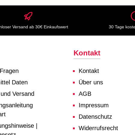
nloser Versand ab 30€ Einkaufswert
30 Tage kost
Kontakt
 Fragen
Kontakt
ttel Daten
Über uns
 und Versand
AGB
ngsanleitung
Impressum
rt
Datenschutz
ungshinweise |
Widerrufsrecht
gesetz