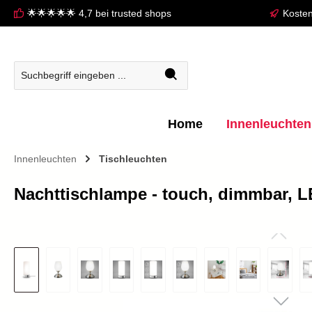
🌟🌟🌟🌟🌟 4,7 bei trusted shops
Kosten
springen
Zur Hauptnavigation springen
Home
Innenleuchten
Innenleuchten
Tischleuchten
Nachttischlampe - touch, dimmbar, L
Bildergalerie überspringen