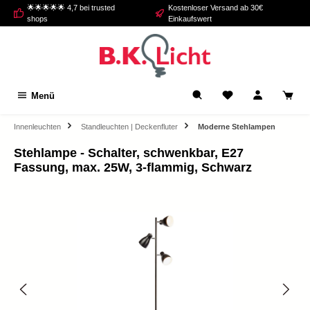
🌟🌟🌟🌟🌟 4,7 bei trusted
Kostenloser Versand ab 30€
alt springen
shops
Einkaufswert
Menü
Innenleuchten
Standleuchten | Deckenfluter
Moderne Stehlampen
Stehlampe - Schalter, schwenkbar, E27
Fassung, max. 25W, 3-flammig, Schwarz
Bildergalerie überspringen