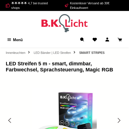
🌟🌟🌟🌟🌟 4,7 bei trusted
Kostenloser Versand ab 30€
alt springen
shops
Einkaufswert
Menü
Innenleuchten
LED Bänder | LED Streifen
SMART STRIPES
LED Streifen 5 m - smart, dimmbar,
Farbwechsel, Sprachsteuerung, Magic RGB
Bildergalerie überspringen