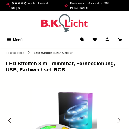
🌟🌟🌟🌟🌟 4,7 bei trusted
Kostenloser Versand ab 30€
alt springen
shops
Einkaufswert
Menü
Innenleuchten
LED Bänder | LED Streifen
LED Streifen 3 m - dimmbar, Fernbedienung,
USB, Farbwechsel, RGB
Bildergalerie überspringen