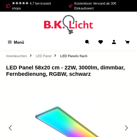
🌟🌟🌟🌟🌟 4,7 bei trusted
Kostenloser Versand ab 30€
alt springen
shops
Einkaufswert
Menü
Innenleuchten
LED Panel
LED Panels flach
LED Panel 58x20 cm - 22W, 3000lm, dimmbar,
Fernbedienung, RGBW, schwarz
Bildergalerie überspringen