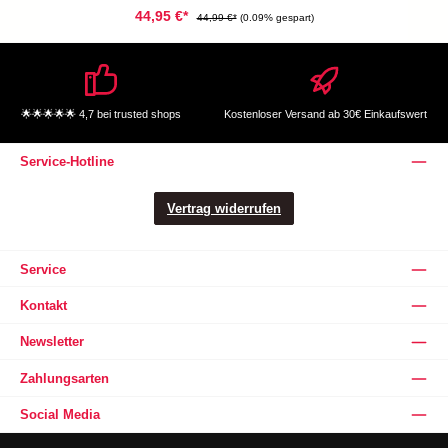
44,95 €*
44,99 €*
(0.09% gespart)
🌟🌟🌟🌟🌟 4,7 bei trusted shops
Kostenloser Versand ab 30€ Einkaufswert
Service-Hotline
Vertrag widerrufen
Service
Kontakt
Newsletter
Zahlungsarten
Social Media