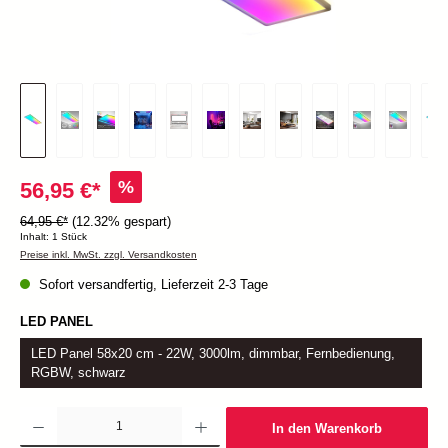
%
56,95 €*
64,95 €*
(12.32% gespart)
Inhalt:
1 Stück
Preise inkl. MwSt. zzgl. Versandkosten
Sofort versandfertig, Lieferzeit 2-3 Tage
LED PANEL
LED Panel 58x20 cm - 22W, 3000lm, dimmbar, Fernbedienung,
RGBW, schwarz
Produkt Anzahl: Gib den gewünschten Wert ein oder benutze die Schaltflächen um die Anzah
In den Warenkorb