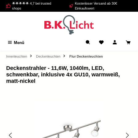
🌟🌟🌟🌟🌟 4,7 bei trusted
Kostenloser Versand ab 30€
alt springen
shops
Einkaufswert
Menü
Innenleuchten
Deckenleuchten
Flur Deckenleuchten
Deckenstrahler - 11,6W, 1040lm, LED,
schwenkbar, inklusive 4x GU10, warmweiß,
matt-nickel
Bildergalerie überspringen