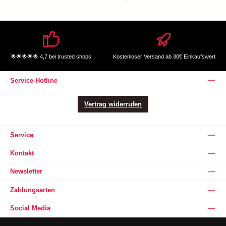
🌟🌟🌟🌟🌟 4,7 bei trusted shops
Kostenloser Versand ab 30€ Einkaufswert
Service-Hotline
Vertrag widerrufen
Service
Kontakt
Newsletter
Zahlungsarten
Social Media