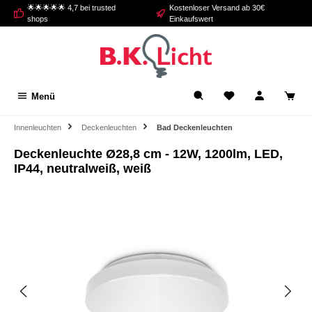
🌟🌟🌟🌟🌟 4,7 bei trusted
Kostenloser Versand ab 30€
alt springen
shops
Einkaufswert
Menü
Innenleuchten
Deckenleuchten
Bad Deckenleuchten
Deckenleuchte Ø28,8 cm - 12W, 1200lm, LED,
IP44, neutralweiß, weiß
Bildergalerie überspringen