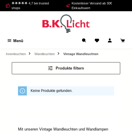
🌟🌟🌟🌟🌟 4,7 bei trusted
Kostenloser Versand ab 30€
alt springen
shops
Einkaufswert
Menü
Innenleuchten
Wandleuchten
Vintage Wandleuchten
Produkte filtern
Keine Produkte gefunden.
Mit unseren Vintage Wandleuchten und Wandlampen