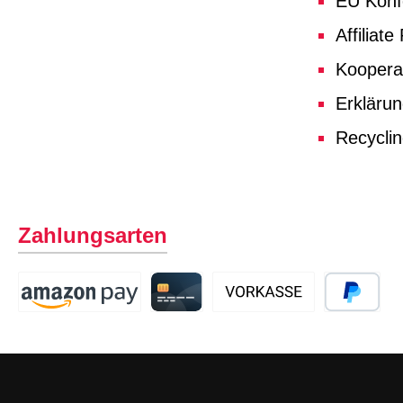
EU Konf
Affiliat
Koopera
Erklärun
Recycli
Zahlungsarten