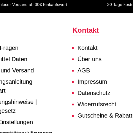
nloser Versand ab 30€ Einkaufswert
30 Tage kost
Kontakt
 Fragen
Kontakt
ttel Daten
Über uns
 und Versand
AGB
ngsanleitung
Impressum
rt
Datenschutz
ungshinweise |
Widerrufsrecht
gesetz
Gutscheine & Rabat
instellungen