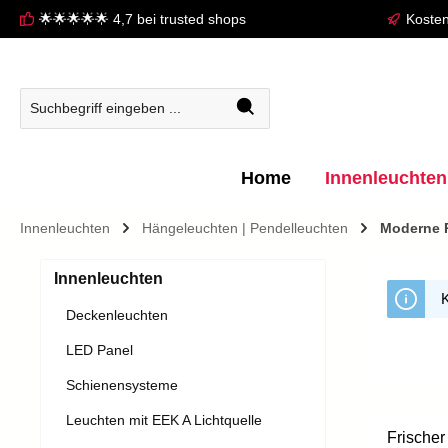
🌟🌟🌟🌟🌟 4,7 bei trusted shops
Kosten
springen
Zur Hauptnavigation springen
Home
Innenleuchten
Innenleuchten
Hängeleuchten | Pendelleuchten
Moderne 
Innenleuchten
K
Deckenleuchten
LED Panel
Schienensysteme
Leuchten mit EEK A Lichtquelle
Frischer