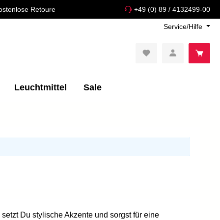
ostenlose Retoure
+49 (0) 89 / 4132499-00
Service/Hilfe
Leuchtmittel
Sale
etzt Du stylische Akzente und sorgst für eine