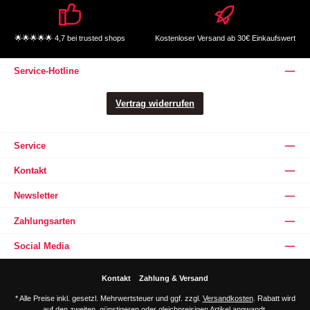
🌟🌟🌟🌟🌟 4,7 bei trusted shops
Kostenloser Versand ab 30€ Einkaufswert
Service-Hotline
Vertrag widerrufen
Service
Kontakt
Newsletter
Zahlungsarten
Social Media
Kontakt
Zahlung & Versand
* Alle Preise inkl. gesetzl. Mehrwertsteuer und ggf. zzgl.
Versandkosten
. Rabatt wird
auf den zweiten, günstigeren oder gleichpreisigen Artikel angwandt.