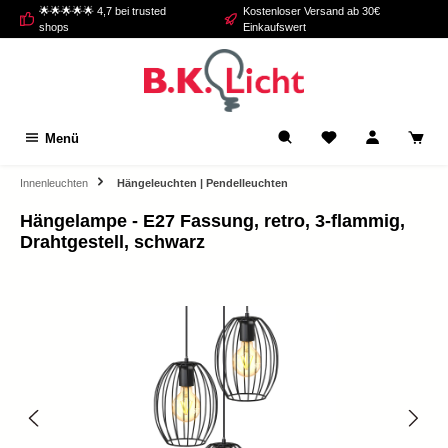
🌟🌟🌟🌟🌟 4,7 bei trusted
Kostenloser Versand ab 30€
alt springen
shops
Einkaufswert
Menü
Innenleuchten
Hängeleuchten | Pendelleuchten
Hängelampe - E27 Fassung, retro, 3-flammig,
Drahtgestell, schwarz
Bildergalerie überspringen