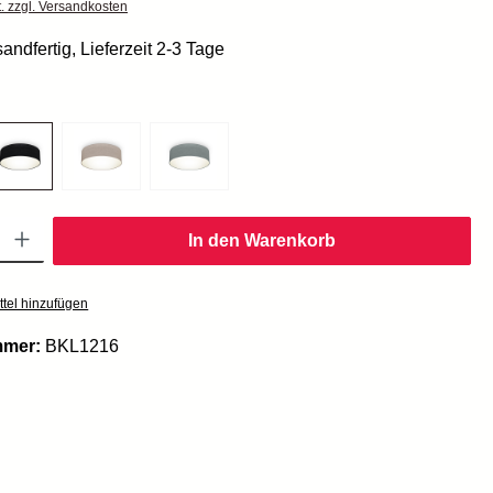
t. zzgl. Versandkosten
andfertig, Lieferzeit 2-3 Tage
Gib den gewünschten Wert ein oder benutze die Schaltflächen um die Anzahl zu er
In den Warenkorb
tel hinzufügen
mmer:
BKL1216