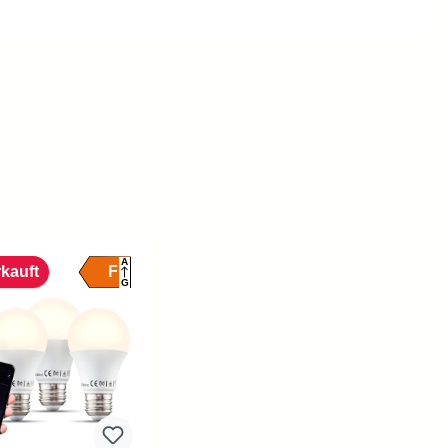
A
F
kauft
G