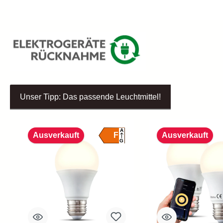
Unser Tipp: Das passende Leuchtmittel!
Produktgalerie überspringen
A
F
Ausverkauft
Ausverkauft
G