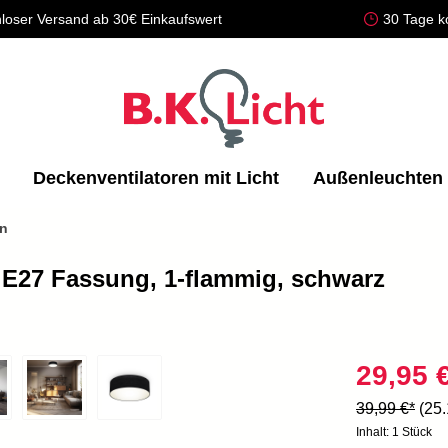
loser Versand ab 30€ Einkaufswert
30 Tage k
Deckenventilatoren mit Licht
Außenleuchten
en
 E27 Fassung, 1-flammig, schwarz
29,95 
39,99 €*
(25
Inhalt:
1 Stück