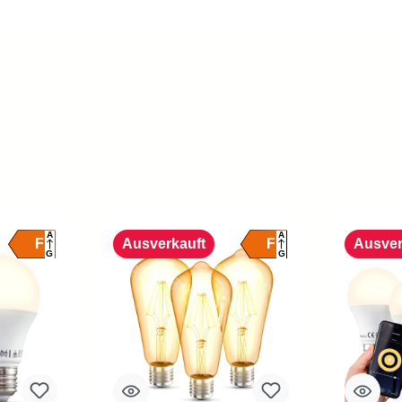
A
A
F
F
Ausverkauft
Ausver
G
G