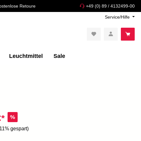
ostenlose Retoure
+49 (0) 89 / 4132499-00
Service/Hilfe
Leuchtmittel
Sale
€*
%
.11% gespart)