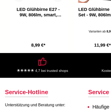
LED Glühbirne E27 -
LED Glühbirne 
9W, 806lm, smart,
Set - 9W, 806lm
dimmbar, 2700K, weiß
dimmbar, 2700
Varianten ab
8,9
8,99 €*
11,99 €*
🌟🌟🌟🌟🌟 4,7 bei trusted shops
Koste
Service-Hotline
Service
Unterstützung und Beratung unter:
Häufige