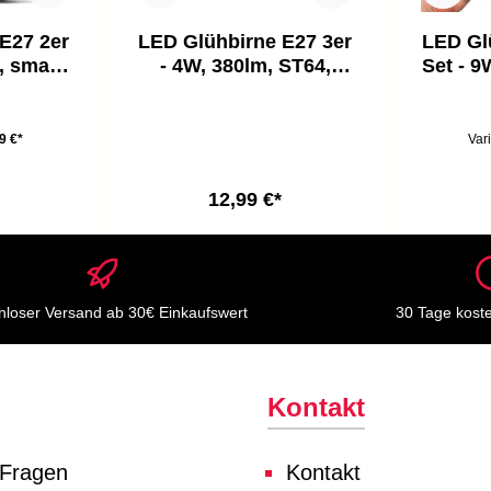
E27 2er
LED Glühbirne E27 3er
LED Gl
, smart,
- 4W, 380lm, ST64,
Set - 9
K, weiß
Edison, 2700K,
dimmba
bernstein
9 €*
Var
12,99 €*
nloser Versand ab 30€ Einkaufswert
30 Tage kost
Kontakt
 Fragen
Kontakt