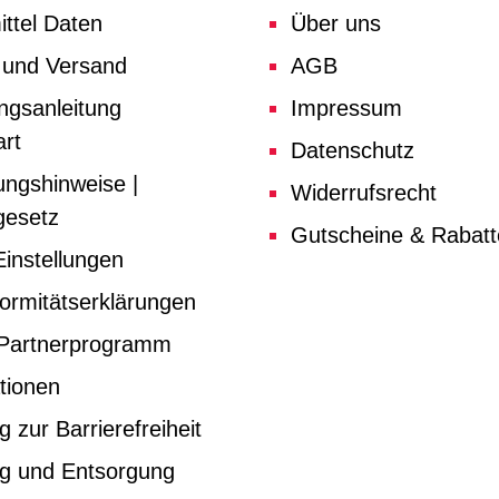
ttel Daten
Über uns
 und Versand
AGB
ngsanleitung
Impressum
rt
Datenschutz
ungshinweise |
Widerrufsrecht
gesetz
Gutscheine & Rabat
instellungen
ormitätserklärungen
e Partnerprogramm
tionen
g zur Barrierefreiheit
ng und Entsorgung