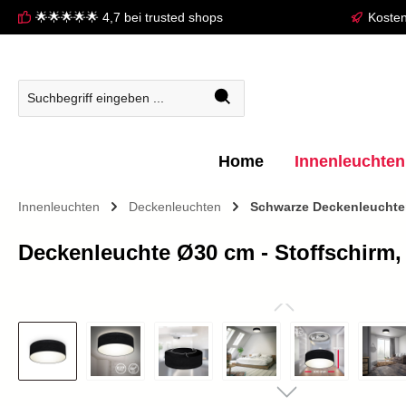
🌟🌟🌟🌟🌟 4,7 bei trusted shops
Kosten
springen
Zur Hauptnavigation springen
Home
Innenleuchten
Innenleuchten
Deckenleuchten
Schwarze Deckenleucht
Deckenleuchte Ø30 cm - Stoffschirm,
Bildergalerie überspringen