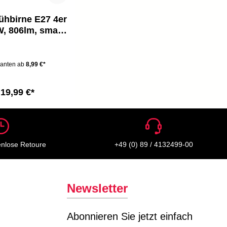
ühbirne E27 4er
W, 806lm, smart,
r, 2700K, weiß
ianten ab
8,99 €*
19,99 €*
enlose Retoure
+49 (0) 89 / 4132499-00
Newsletter
Abonnieren Sie jetzt einfach