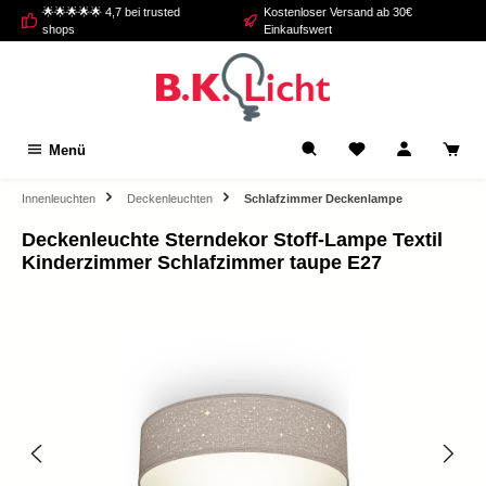
🌟🌟🌟🌟🌟 4,7 bei trusted
Kostenloser Versand ab 30€
alt springen
shops
Einkaufswert
Menü
Innenleuchten
Deckenleuchten
Schlafzimmer Deckenlampe
Deckenleuchte Sterndekor Stoff-Lampe Textil
Kinderzimmer Schlafzimmer taupe E27
Bildergalerie überspringen