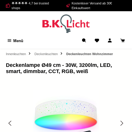
🌟🌟🌟🌟🌟 4,7 bei trusted
Kostenloser Versand ab 30€
alt springen
shops
Einkaufswert
Menü
Innenleuchten
Deckenleuchten
Deckenleuchten Wohnzimmer
Deckenlampe Ø49 cm - 30W, 3200lm, LED,
smart, dimmbar, CCT, RGB, weiß
Bildergalerie überspringen