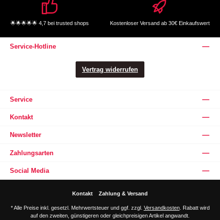
🌟🌟🌟🌟🌟 4,7 bei trusted shops
Kostenloser Versand ab 30€ Einkaufswert
Service-Hotline
Vertrag widerrufen
Service
Kontakt
Newsletter
Zahlungsarten
Social Media
Kontakt
Zahlung & Versand
* Alle Preise inkl. gesetzl. Mehrwertsteuer und ggf. zzgl.
Versandkosten
. Rabatt wird
auf den zweiten, günstigeren oder gleichpreisigen Artikel angwandt.