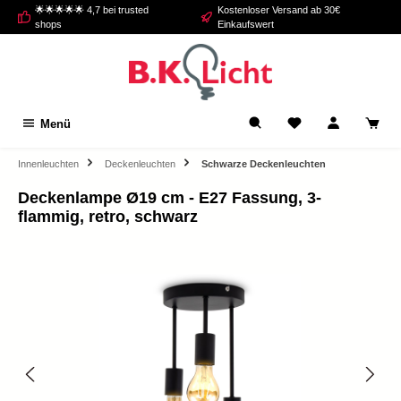
🌟🌟🌟🌟🌟 4,7 bei trusted
Kostenloser Versand ab 30€
alt springen
shops
Einkaufswert
Menü
Innenleuchten
Deckenleuchten
Schwarze Deckenleuchten
Deckenlampe Ø19 cm - E27 Fassung, 3-
flammig, retro, schwarz
Bildergalerie überspringen