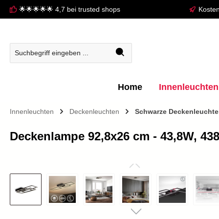
🌟🌟🌟🌟🌟 4,7 bei trusted shops
Kosten
springen
Zur Hauptnavigation springen
Home
Innenleuchten
Innenleuchten
Deckenleuchten
Schwarze Deckenleucht
Deckenlampe 92,8x26 cm - 43,8W, 43
Bildergalerie überspringen