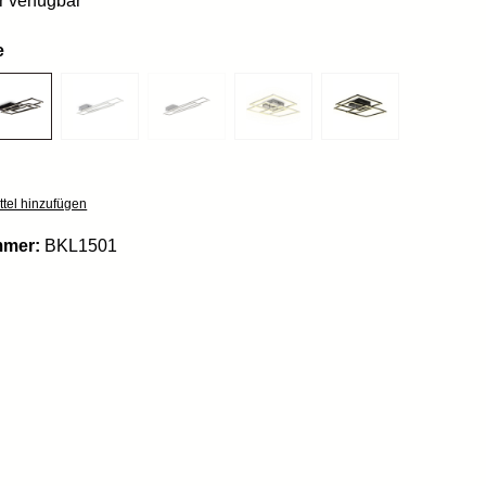
 verfügbar
e
tel hinzufügen
mmer:
BKL1501