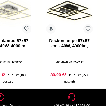
nlampe 57x57
Deckenlampe 57x57
 40W, 4000lm,
cm - 40W, 4000lm,
, warmweiß,
LED, warmweiß,
ilberfarbig
schwarz
anten ab
49,99 €*
Varianten ab
49,99 €*
9 €*
89,99 €*
99,99 €*
(10%
119,99 €*
(25%
gespart)
gespart)
enlose Retoure
+49 (0) 89 / 4132499-00