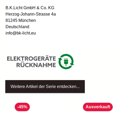
B.K.Licht GmbH & Co. KG
Herzog-Johann-Strasse 4a
81245 München
Deutschland
info@bk-licht.eu
Weitere Artikel der Serie entdecken...
Produktgalerie überspringen
-45%
Ausverkauft