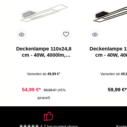
Deckenlampe 110x24,8
Deckenlampe 1
cm - 40W, 4000lm,
cm - 40W, 40
LED, warmweiß,
LED, warmw
silberfarbig
schwar
Varianten ab
49,99 €*
Varianten ab
49,9
54,99 €*
59,99 €*
99,99 €*
(45%
gespart)
🌟🌟🌟🌟🌟 4,7 bei trusted shops
Koste