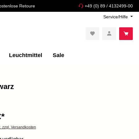
ostenlose Retoure
+49 (0) 89 / 4132499-00
Service/Hilfe
Leuchtmittel
Sale
warz
€*
t. zzgl. Versandkosten