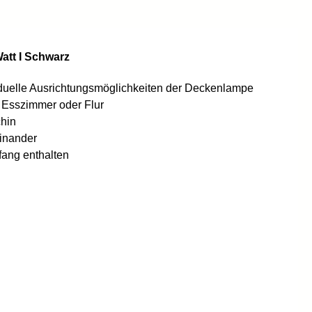
att I Schwarz
iduelle Ausrichtungsmöglichkeiten der Deckenlampe
 Esszimmer oder Flur
chin
inander
fang enthalten