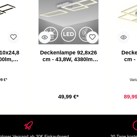
10x24,8
Deckenlampe 92,8x26
Decke
00lm,
cm - 43,8W, 4380lm,
cm -
eiß,
LED, schwenkbar,
LED
z
warmweiß, silberfarbig
s
9 €*
Vari
49,99 €*
89,9
nloser Versand ab 30€ Einkaufswert
30 Tage kost