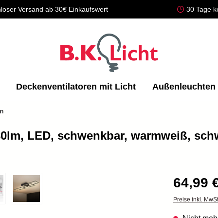
loser Versand ab 30€ Einkaufswert
30 Tage k
Deckenventilatoren mit Licht
Außenleuchten
en
80lm, LED, schwenkbar, warmweiß, sch
64,99 
Preise inkl. MwS