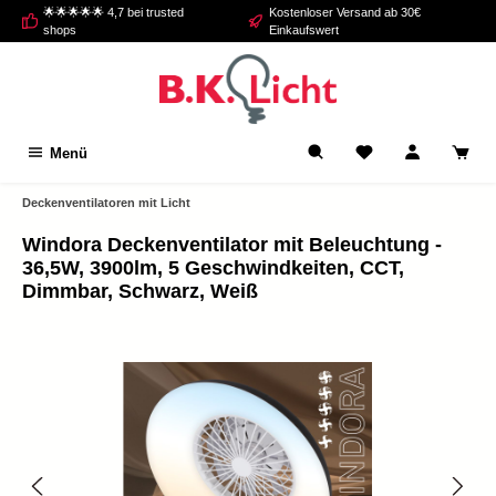
🌟🌟🌟🌟🌟 4,7 bei trusted
Kostenloser Versand ab 30€
alt springen
shops
Einkaufswert
Menü
Deckenventilatoren mit Licht
Windora Deckenventilator mit Beleuchtung -
36,5W, 3900lm, 5 Geschwindkeiten, CCT,
Dimmbar, Schwarz, Weiß
Bildergalerie überspringen