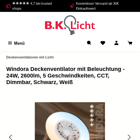
🌟🌟🌟🌟🌟 4,7 bei trusted
Kostenloser Versand ab 30€
alt springen
shops
Einkaufswert
Menü
Deckenventilatoren mit Licht
Windora Deckenventilator mit Beleuchtung -
24W, 2600lm, 5 Geschwindkeiten, CCT,
Dimmbar, Schwarz, Weiß
Bildergalerie überspringen