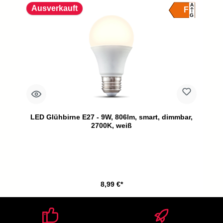
A
Ausverkauft
F
G
LED Glühbirne E27 - 9W, 806lm, smart, dimmbar,
2700K, weiß
8,99 €*