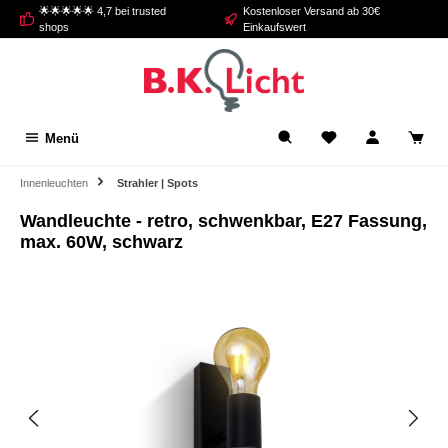
🌟🌟🌟🌟🌟 4,7 bei trusted
Kostenloser Versand ab 30€
alt springen
shops
Einkaufswert
Menü
Innenleuchten
Strahler | Spots
Wandleuchte - retro, schwenkbar, E27 Fassung,
max. 60W, schwarz
Bildergalerie überspringen