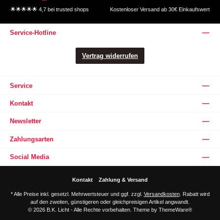
🌟🌟🌟🌟🌟 4,7 bei trusted shops
Kostenloser Versand ab 30€ Einkaufswert
Service-Hotline
Vertrag widerrufen
Service
Kontakt
Newsletter
Zahlungsarten
Social Media
Kontakt
Zahlung & Versand
* Alle Preise inkl. gesetzl. Mehrwertsteuer und ggf. zzgl.
Versandkosten
. Rabatt wird
auf den zweiten, günstigeren oder gleichpreisigen Artikel angwandt.
© 2026 B.K. Licht - Alle Rechte vorbehalten. Theme by
ThemeWare®