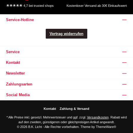
🌟🌟🌟🌟🌟 4,7 bei trusted shops
Kostenloser Versand ab 30€ Einkaufswert
Service-Hotline
Vertrag widerrufen
Service
Kontakt
Newsletter
Zahlungsarten
Social Media
Kontakt
Zahlung & Versand
* Alle Preise inkl. gesetzl. Mehrwertsteuer und ggf. zzgl.
Versandkosten
. Rabatt wird
auf den zweiten, günstigeren oder gleichpreisigen Artikel angwandt.
© 2026 B.K. Licht - Alle Rechte vorbehalten. Theme by
ThemeWare®