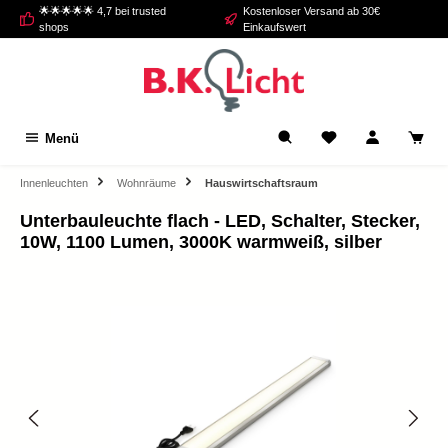
🌟🌟🌟🌟🌟 4,7 bei trusted
Kostenloser Versand ab 30€
alt springen
shops
Einkaufswert
Menü
Innenleuchten
Wohnräume
Hauswirtschaftsraum
Unterbauleuchte flach - LED, Schalter, Stecker,
10W, 1100 Lumen, 3000K warmweiß, silber
Bildergalerie überspringen