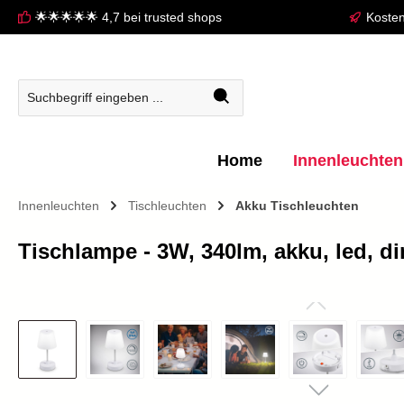
🌟🌟🌟🌟🌟 4,7 bei trusted shops
Kosten
springen
Zur Hauptnavigation springen
Home
Innenleuchten
Innenleuchten
Tischleuchten
Akku Tischleuchten
Tischlampe - 3W, 340lm, akku, led, d
Bildergalerie überspringen