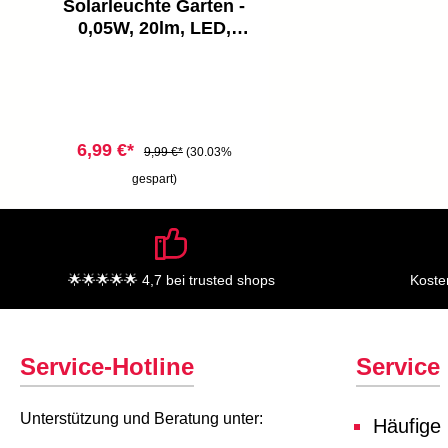
Solarleuchte Garten -
0,05W, 20lm, LED,
akku, mit Schalter,
warmweiß, klar
6,99 €*
9,99 €*
(30.03%
gespart)
🌟🌟🌟🌟🌟 4,7 bei trusted shops
Koste
Service-Hotline
Service
Unterstützung und Beratung unter:
Häufige