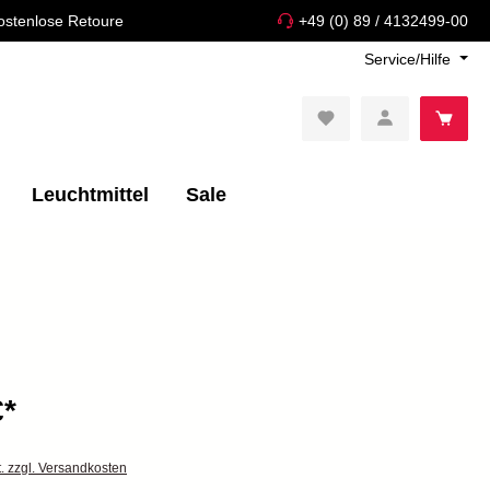
ostenlose Retoure
+49 (0) 89 / 4132499-00
Service/Hilfe
Leuchtmittel
Sale
€*
t. zzgl. Versandkosten