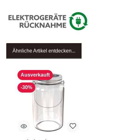
Ähnliche Artikel entdecken...
Produktgalerie überspringen
Ausverkauft
-30%