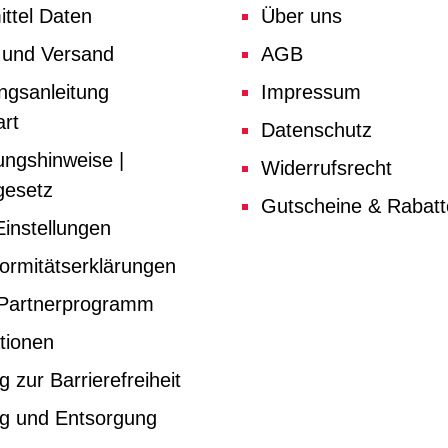
ttel Daten
Über uns
 und Versand
AGB
ngsanleitung
Impressum
rt
Datenschutz
ungshinweise |
Widerrufsrecht
gesetz
Gutscheine & Rabat
instellungen
ormitätserklärungen
e Partnerprogramm
tionen
g zur Barrierefreiheit
ng und Entsorgung