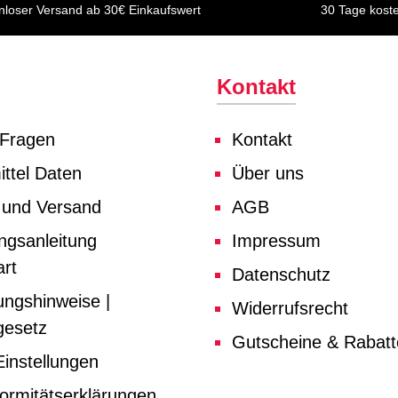
nloser Versand ab 30€ Einkaufswert
30 Tage kost
Kontakt
 Fragen
Kontakt
ttel Daten
Über uns
 und Versand
AGB
ngsanleitung
Impressum
rt
Datenschutz
ungshinweise |
Widerrufsrecht
gesetz
Gutscheine & Rabat
instellungen
ormitätserklärungen