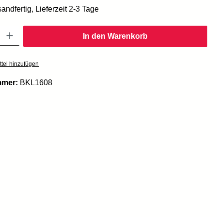
andfertig, Lieferzeit 2-3 Tage
Gib den gewünschten Wert ein oder benutze die Schaltflächen um die Anzahl zu er
In den Warenkorb
tel hinzufügen
mmer:
BKL1608