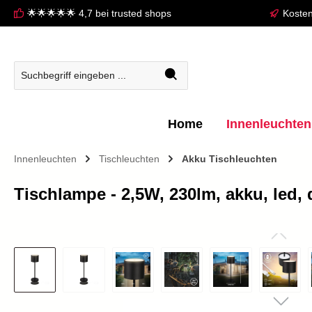
🌟🌟🌟🌟🌟 4,7 bei trusted shops
Kosten
springen
Zur Hauptnavigation springen
Home
Innenleuchten
Innenleuchten
Tischleuchten
Akku Tischleuchten
Tischlampe - 2,5W, 230lm, akku, led
Bildergalerie überspringen