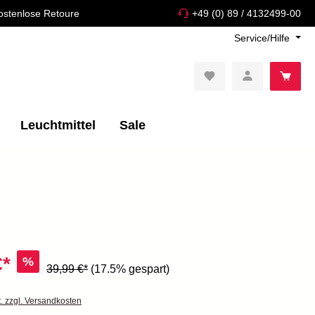
ostenlose Retoure
+49 (0) 89 / 4132499-00
Service/Hilfe
Leuchtmittel
Sale
€*
%
39,99 €*
(17.5% gespart)
t. zzgl. Versandkosten