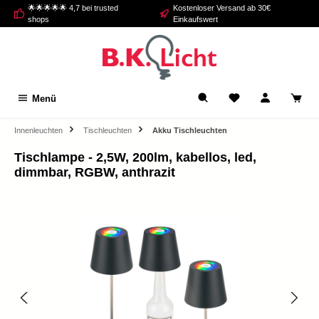
🌟🌟🌟🌟🌟 4,7 bei trusted
Kostenloser Versand ab 30€
alt springen
shops
Einkaufswert
Menü
Innenleuchten
Tischleuchten
Akku Tischleuchten
Tischlampe - 2,5W, 200lm, kabellos, led,
dimmbar, RGBW, anthrazit
Bildergalerie überspringen