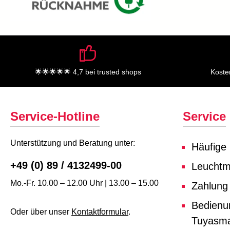
🌟🌟🌟🌟🌟 4,7 bei trusted shops
Koste
Service-Hotline
Service
Unterstützung und Beratung unter:
Häufige
+49 (0) 89 / 4132499-00
Leuchtmi
Mo.-Fr. 10.00 – 12.00 Uhr | 13.00 – 15.00
Zahlung
Bedienu
Oder über unser
Kontaktformular
.
Tuyasma