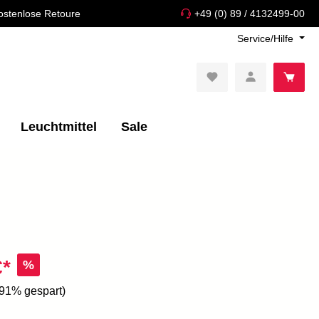
ostenlose Retoure
+49 (0) 89 / 4132499-00
Service/Hilfe
Leuchtmittel
Sale
€*
%
.91% gespart)