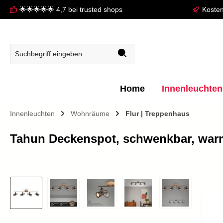
🌟🌟🌟🌟🌟 4,7 bei trusted shops
Kosten
springen
Zur Hauptnavigation springen
Home
Innenleuchten
Innenleuchten
Wohnräume
Flur | Treppenhaus
Tahun Deckenspot, schwenkbar, warm
Bildergalerie überspringen