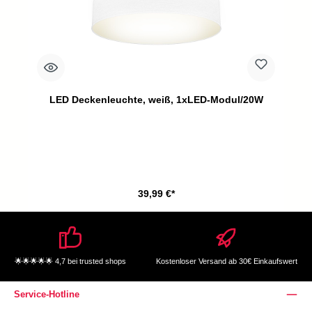
LED Deckenleuchte, weiß, 1xLED-Modul/20W
39,99 €*
🌟🌟🌟🌟🌟 4,7 bei trusted shops
Kostenloser Versand ab 30€ Einkaufswert
Service-Hotline