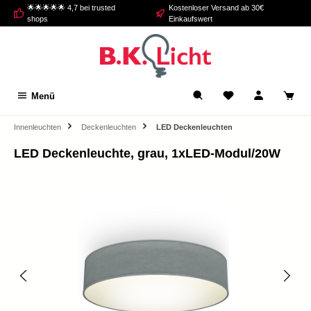
🌟🌟🌟🌟🌟 4,7 bei trusted
Kostenloser Versand ab 30€
alt springen
shops
Einkaufswert
Menü
Innenleuchten
Deckenleuchten
LED Deckenleuchten
LED Deckenleuchte, grau, 1xLED-Modul/20W
Bildergalerie überspringen