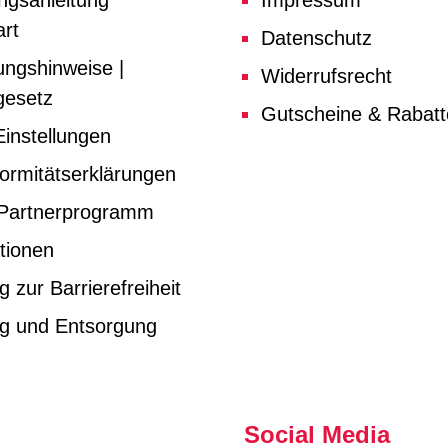
ngsanleitung
Impressum
rt
Datenschutz
ungshinweise |
Widerrufsrecht
gesetz
Gutscheine & Rabat
instellungen
ormitätserklärungen
e Partnerprogramm
tionen
g zur Barrierefreiheit
ng und Entsorgung
Social Media