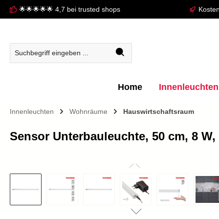
🌟🌟🌟🌟🌟 4,7 bei trusted shops
Kosten
springen
Zur Hauptnavigation springen
Home
Innenleuchten
Innenleuchten
Wohnräume
Hauswirtschaftsraum
Sensor Unterbauleuchte, 50 cm, 8 W, 
Bildergalerie überspringen