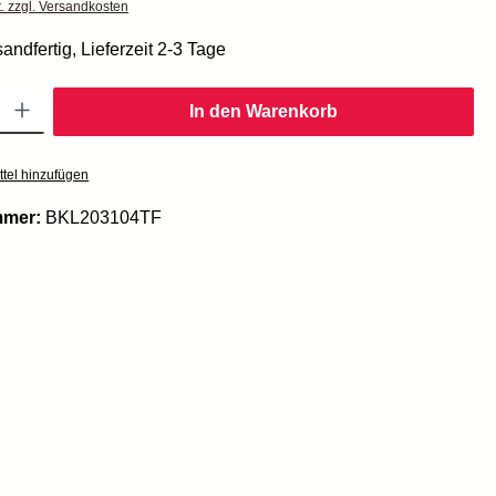
t. zzgl. Versandkosten
andfertig, Lieferzeit 2-3 Tage
Gib den gewünschten Wert ein oder benutze die Schaltflächen um die Anzahl zu er
In den Warenkorb
tel hinzufügen
mmer:
BKL203104TF