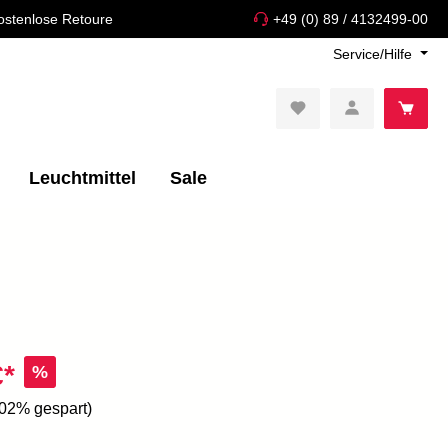
ostenlose Retoure
+49 (0) 89 / 4132499-00
Service/Hilfe
Leuchtmittel
Sale
€*
%
.02% gespart)