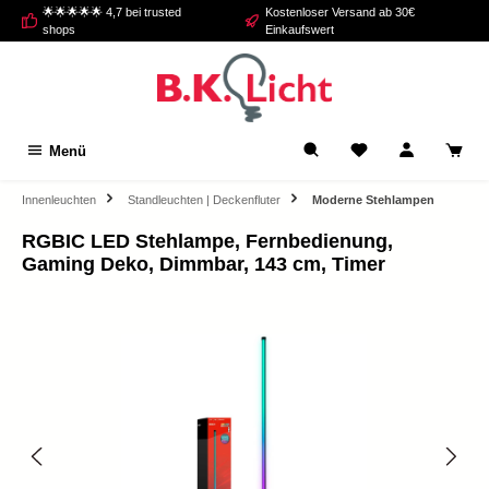
🌟🌟🌟🌟🌟 4,7 bei trusted
Kostenloser Versand ab 30€
alt springen
shops
Einkaufswert
Menü
Innenleuchten
Standleuchten | Deckenfluter
Moderne Stehlampen
RGBIC LED Stehlampe, Fernbedienung,
Gaming Deko, Dimmbar, 143 cm, Timer
Bildergalerie überspringen