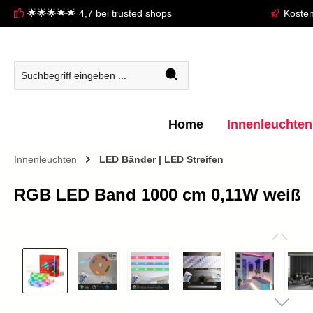
🌟🌟🌟🌟🌟 4,7 bei trusted shops
Kosten
springen
Zur Hauptnavigation springen
Home
Innenleuchten
Innenleuchten
LED Bänder | LED Streifen
RGB LED Band 1000 cm 0,11W weiß
Bildergalerie überspringen