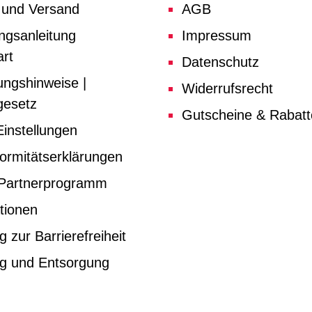
 und Versand
AGB
ngsanleitung
Impressum
rt
Datenschutz
ungshinweise |
Widerrufsrecht
gesetz
Gutscheine & Rabat
instellungen
ormitätserklärungen
e Partnerprogramm
tionen
g zur Barrierefreiheit
ng und Entsorgung