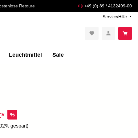
ostenlose Retoure
+49 (0) 89 / 4132499-00
Service/Hilfe
Leuchtmittel
Sale
€*
%
.02% gespart)