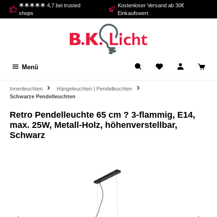
🌟🌟🌟🌟🌟 4,7 bei trusted
Kostenloser Versand ab 30€
alt springen
shops
Einkaufswert
Menü
Innenleuchten
Hängeleuchten | Pendelleuchten
Schwarze Pendelleuchten
Retro Pendelleuchte 65 cm ? 3-flammig, E14,
max. 25W, Metall-Holz, höhenverstellbar,
Schwarz
Bildergalerie überspringen