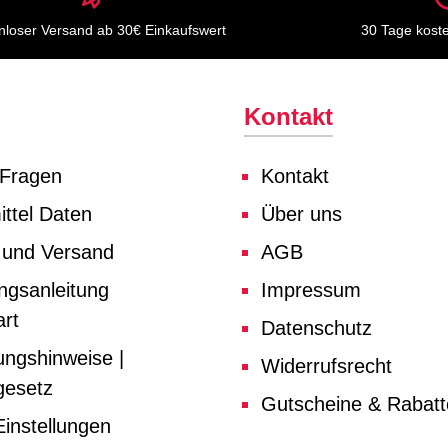
nloser Versand ab 30€ Einkaufswert
30 Tage kost
Kontakt
 Fragen
Kontakt
ttel Daten
Über uns
 und Versand
AGB
ngsanleitung
Impressum
rt
Datenschutz
ungshinweise |
Widerrufsrecht
gesetz
Gutscheine & Rabat
instellungen