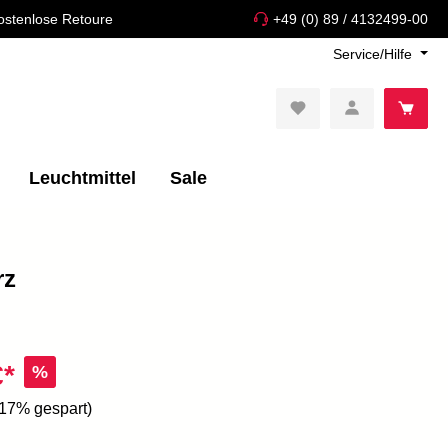
ostenlose Retoure
+49 (0) 89 / 4132499-00
Service/Hilfe
Leuchtmittel
Sale
rz
€*
%
.17% gespart)