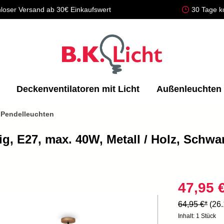
loser Versand ab 30€ Einkaufswert
30 Tage k
Deckenventilatoren mit Licht
Außenleuchten
 Pendelleuchten
g, E27, max. 40W, Metall / Holz, Schwa
47,95 
64,95 €*
(26
Inhalt:
1 Stück