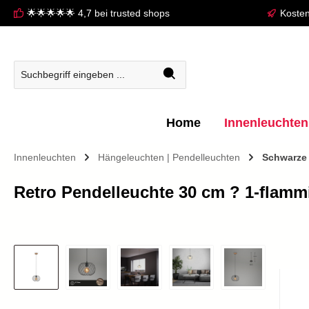
🌟🌟🌟🌟🌟 4,7 bei trusted shops
Kosten
springen
Zur Hauptnavigation springen
Home
Innenleuchten
Innenleuchten
Hängeleuchten | Pendelleuchten
Schwarze
Retro Pendelleuchte 30 cm ? 1-flammi
Bildergalerie überspringen