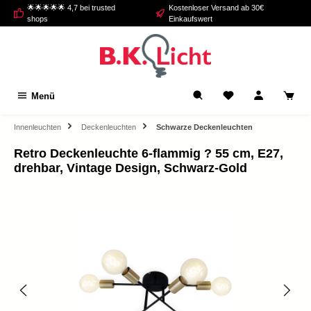
🌟🌟🌟🌟🌟 4,7 bei trusted
Kostenloser Versand ab 30€
alt springen
shops
Einkaufswert
Menü
Innenleuchten
Deckenleuchten
Schwarze Deckenleuchten
Retro Deckenleuchte 6-flammig ? 55 cm, E27,
drehbar, Vintage Design, Schwarz-Gold
Bildergalerie überspringen