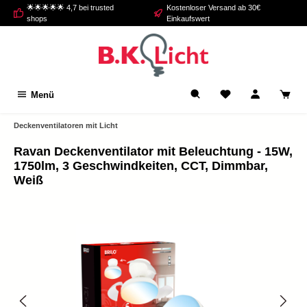
🌟🌟🌟🌟🌟 4,7 bei trusted
Kostenloser Versand ab 30€
alt springen
shops
Einkaufswert
Menü
Deckenventilatoren mit Licht
Ravan Deckenventilator mit Beleuchtung - 15W,
1750lm, 3 Geschwindkeiten, CCT, Dimmbar,
Weiß
Bildergalerie überspringen