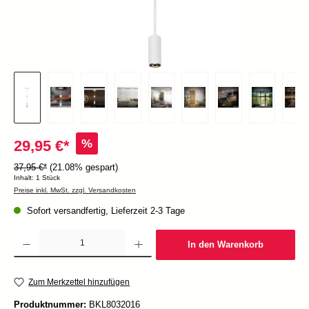
%
29,95 €*
37,95 €*
(21.08% gespart)
Inhalt:
1 Stück
Preise inkl. MwSt. zzgl. Versandkosten
Sofort versandfertig, Lieferzeit 2-3 Tage
Produkt Anzahl: Gib den gewünschten Wert ein oder benutze die Schaltflächen um die Anzah
In den Warenkorb
Zum Merkzettel hinzufügen
Produktnummer:
BKL8032016