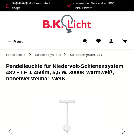
🌟🌟🌟🌟🌟 4,7 bei trusted
Kostenloser Versand ab 30€
alt springen
shops
Einkaufswert
Menü
Innenleuchten
Schienensysteme
Schienensystem 24V
Pendelleuchte für Niedervolt-Schienensystem
48V - LED, 450lm, 5,5 W, 3000K warmweiß,
höhenverstellbar, Weiß
Bildergalerie überspringen