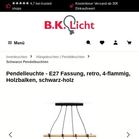
🌟🌟🌟🌟🌟 4,7 bei trusted
Kostenloser Versand ab 30€
alt springen
shops
Einkaufswert
Menü
Innenleuchten
Hängeleuchten | Pendelleuchten
Schwarze Pendelleuchten
Pendelleuchte - E27 Fassung, retro, 4-flammig,
Holzbalken, schwarz-holz
Bildergalerie überspringen