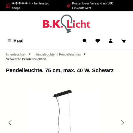
🌟🌟🌟🌟🌟 4,7 bei trusted
Kostenloser Versand ab 30€
alt springen
shops
Einkaufswert
Menü
Innenleuchten
Hängeleuchten | Pendelleuchten
Schwarze Pendelleuchten
Pendelleuchte, 75 cm, max. 40 W, Schwarz
Bildergalerie überspringen