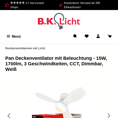
🌟🌟🌟🌟🌟 4,7 bei trusted
Kostenloser Versand ab 30€
alt springen
shops
Einkaufswert
Menü
Deckenventilatoren mit Licht
Pan Deckenventilator mit Beleuchtung - 15W,
1700lm, 3 Geschwindkeiten, CCT, Dimmbar,
Weiß
Bildergalerie überspringen