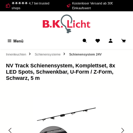
🌟🌟🌟🌟🌟 4,7 bei trusted
Kostenloser Versand ab 30€
alt springen
shops
Einkaufswert
Menü
Innenleuchten
Schienensysteme
Schienensystem 24V
NV Track Schienensystem, Komplettset, 8x
LED Spots, Schwenkbar, U-Form / Z-Form,
Schwarz, 5 m
Bildergalerie überspringen