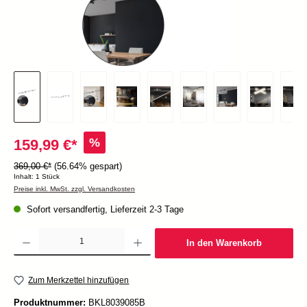
%
159,99 €*
369,00 €*
(56.64% gespart)
Inhalt:
1 Stück
Preise inkl. MwSt. zzgl. Versandkosten
Sofort versandfertig, Lieferzeit 2-3 Tage
Produkt Anzahl: Gib den gewünschten Wert ein oder benutze die Schaltflächen um die Anzah
In den Warenkorb
Zum Merkzettel hinzufügen
Produktnummer:
BKL8039085B