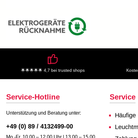
🌟🌟🌟🌟🌟 4,7 bei trusted shops
Koste
Service-Hotline
Service
Unterstützung und Beratung unter:
Häufige
+49 (0) 89 / 4132499-00
Leuchtmi
Mo.-Fr. 10.00 – 12.00 Uhr | 13.00 – 15.00