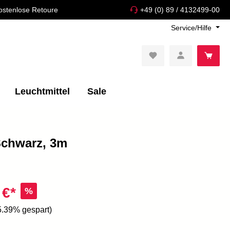
ostenlose Retoure
+49 (0) 89 / 4132499-00
Service/Hilfe
Leuchtmittel
Sale
Schwarz, 3m
 €*
%
5.39% gespart)