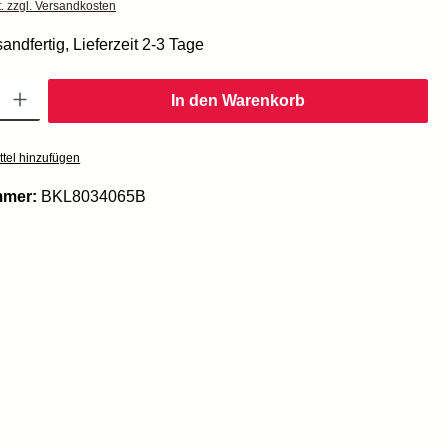
t. zzgl. Versandkosten
andfertig, Lieferzeit 2-3 Tage
Gib den gewünschten Wert ein oder benutze die Schaltflächen um die Anzahl zu er
In den Warenkorb
tel hinzufügen
mmer:
BKL8034065B