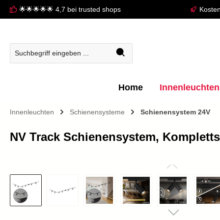
🌟🌟🌟🌟🌟 4,7 bei trusted shops
Kosten
springen
Zur Hauptnavigation springen
Home
Innenleuchten
Innenleuchten
Schienensysteme
Schienensystem 24V
NV Track Schienensystem, Kompletts
Bildergalerie überspringen