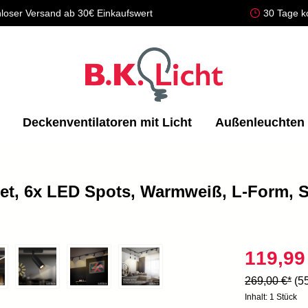
loser Versand ab 30€ Einkaufswert
30 Tage k
Deckenventilatoren mit Licht
Außenleuchten
et, 6x LED Spots, Warmweiß, L-Form, 
119,99
269,00 €*
(5
Inhalt:
1 Stück