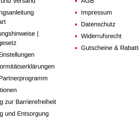
 und Versand
AGB
ngsanleitung
Impressum
rt
Datenschutz
ungshinweise |
Widerrufsrecht
gesetz
Gutscheine & Rabat
instellungen
ormitätserklärungen
e Partnerprogramm
tionen
g zur Barrierefreiheit
ng und Entsorgung