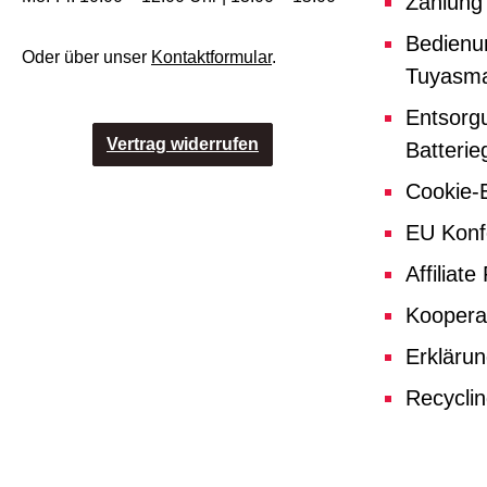
Zahlung
Bedienu
Oder über unser
Kontaktformular
.
Tuyasma
Entsorg
Vertrag widerrufen
Batterie
Cookie-E
EU Konf
Affiliat
Koopera
Erklärun
Recycli