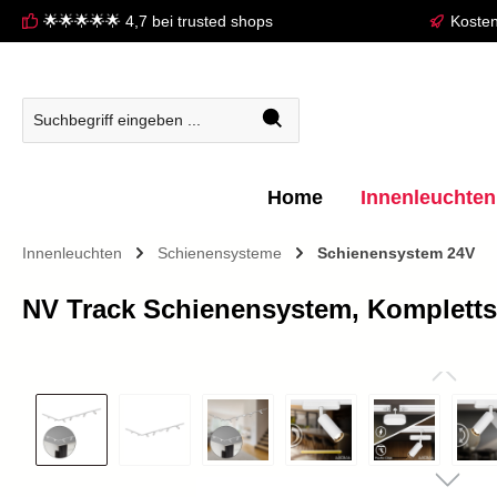
🌟🌟🌟🌟🌟 4,7 bei trusted shops
Kosten
springen
Zur Hauptnavigation springen
Home
Innenleuchten
Innenleuchten
Schienensysteme
Schienensystem 24V
NV Track Schienensystem, Kompletts
Bildergalerie überspringen