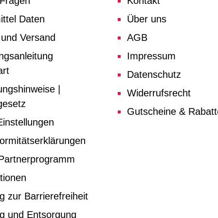
 Fragen
Kontakt
ttel Daten
Über uns
 und Versand
AGB
ngsanleitung
Impressum
rt
Datenschutz
ungshinweise |
Widerrufsrecht
gesetz
Gutscheine & Rabat
instellungen
ormitätserklärungen
e Partnerprogramm
tionen
g zur Barrierefreiheit
ng und Entsorgung