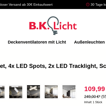
loser Versand ab 30€ Einkaufswert
30 Tage k
Deckenventilatoren mit Licht
Außenleuchten
et, 4x LED Spots, 2x LED Tracklight, 
109,99
249,00 €*
(5
Inhalt:
1 Stück