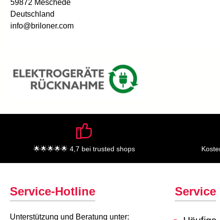
59872 Meschede
Deutschland
info@briloner.com
🌟🌟🌟🌟🌟 4,7 bei trusted shops
Koste
Service-Hotline
Service
Unterstützung und Beratung unter: