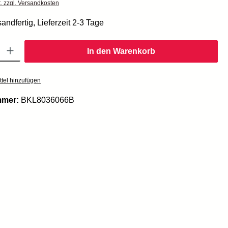
t. zzgl. Versandkosten
andfertig, Lieferzeit 2-3 Tage
Gib den gewünschten Wert ein oder benutze die Schaltflächen um die Anzahl zu er
In den Warenkorb
tel hinzufügen
mmer:
BKL8036066B