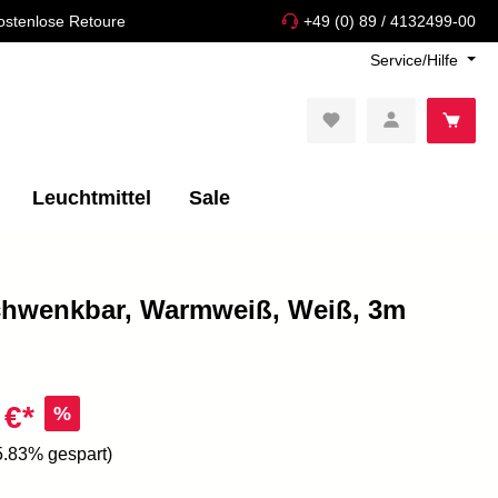
ostenlose Retoure
+49 (0) 89 / 4132499-00
Service/Hilfe
Leuchtmittel
Sale
Schwenkbar, Warmweiß, Weiß, 3m
 €*
%
5.83% gespart)